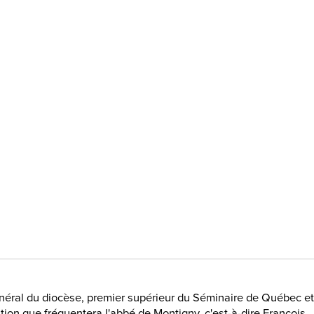
général du diocèse, premier supérieur du Séminaire de Québec et
ution que fréquentera l'abbé de Montigny, c'est-à-dire François