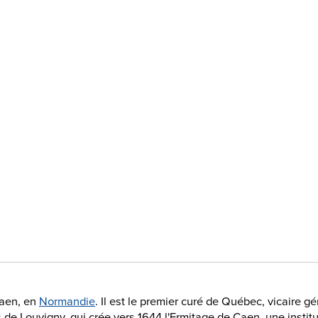
Caen, en
Normandie
. Il est le premier curé de Québec, vicaire 
s de Louvigny, qui crée vers 1644 l'Ermitage de Caen, une instit