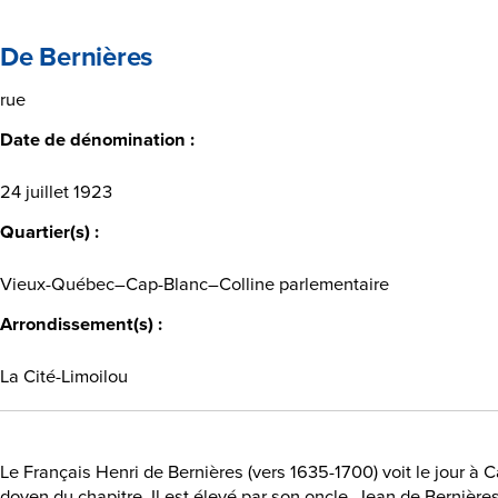
De Bernières
rue
Date de dénomination :
24 juillet 1923
Quartier(s) :
Vieux-Québec–Cap-Blanc–Colline parlementaire
Arrondissement(s) :
La Cité-Limoilou
Le Français Henri de Bernières (vers 1635-1700) voit le jour à 
doyen du chapitre. Il est élevé par son oncle, Jean de Bernière